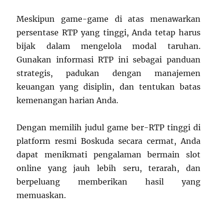
Meskipun game-game di atas menawarkan
persentase RTP yang tinggi, Anda tetap harus
bijak dalam mengelola modal taruhan.
Gunakan informasi RTP ini sebagai panduan
strategis, padukan dengan manajemen
keuangan yang disiplin, dan tentukan batas
kemenangan harian Anda.
Dengan memilih judul game ber-RTP tinggi di
platform resmi Boskuda secara cermat, Anda
dapat menikmati pengalaman bermain slot
online yang jauh lebih seru, terarah, dan
berpeluang memberikan hasil yang
memuaskan.