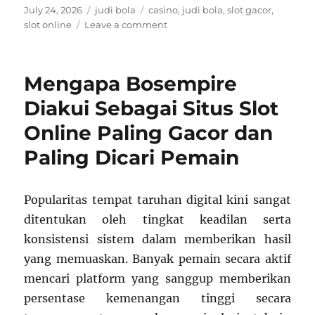
Posted
Categories
Tags
July 24, 2026
judi bola
casino
,
judi bola
,
slot gacor
,
on
on
slot online
Leave a comment
Panduan
Lengkap
Bertaruh
Mengapa Bosempire
Bola
Secara
Diakui Sebagai Situs Slot
Aman
Online Paling Gacor dan
dan
Transparan
Paling Dicari Pemain
Bersama
Situs
Clubjudi
Popularitas tempat taruhan digital kini sangat
ditentukan oleh tingkat keadilan serta
konsistensi sistem dalam memberikan hasil
yang memuaskan. Banyak pemain secara aktif
mencari platform yang sanggup memberikan
persentase kemenangan tinggi secara