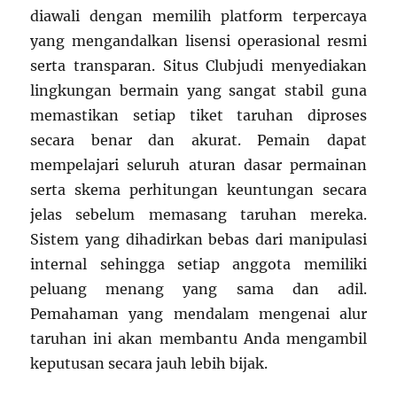
diawali dengan memilih platform terpercaya
yang mengandalkan lisensi operasional resmi
serta transparan. Situs Clubjudi menyediakan
lingkungan bermain yang sangat stabil guna
memastikan setiap tiket taruhan diproses
secara benar dan akurat. Pemain dapat
mempelajari seluruh aturan dasar permainan
serta skema perhitungan keuntungan secara
jelas sebelum memasang taruhan mereka.
Sistem yang dihadirkan bebas dari manipulasi
internal sehingga setiap anggota memiliki
peluang menang yang sama dan adil.
Pemahaman yang mendalam mengenai alur
taruhan ini akan membantu Anda mengambil
keputusan secara jauh lebih bijak.