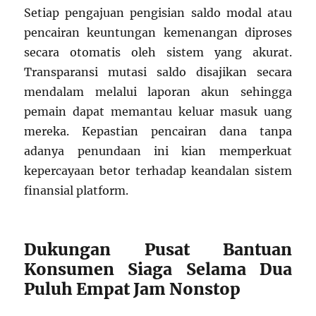
Setiap pengajuan pengisian saldo modal atau
pencairan keuntungan kemenangan diproses
secara otomatis oleh sistem yang akurat.
Transparansi mutasi saldo disajikan secara
mendalam melalui laporan akun sehingga
pemain dapat memantau keluar masuk uang
mereka. Kepastian pencairan dana tanpa
adanya penundaan ini kian memperkuat
kepercayaan betor terhadap keandalan sistem
finansial platform.
Dukungan Pusat Bantuan
Konsumen Siaga Selama Dua
Puluh Empat Jam Nonstop