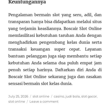
Keuntungannya
Pengalaman bermain slot yang seru, adil, dan
transparan hanya bisa didapatkan melalui situs
yang terjamin keasliannya. Boscair Slot Online
memfasilitasi kebutuhan taruhan Anda dengan
menghadirkan pengembang kelas dunia serta
transaksi keuangan super cepat. Layanan
bantuan pelanggan juga siap membantu setiap
kebutuhan Anda selama dua puluh empat jam
penuh setiap harinya. Daftarkan diri Anda di
Boscair Slot Online sekarang juga dan rasakan
sensasi bermain slot kelas dunia.
Posted
Categories
Tags
July 25, 2026
slot online
casino
,
judi bola
,
slot gacor
,
on
on
slot online
Leave a comment
Boscair