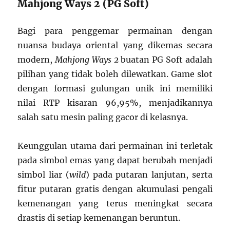
Mahjong Ways 2 (PG Soft)
Bagi para penggemar permainan dengan
nuansa budaya oriental yang dikemas secara
modern,
Mahjong Ways 2
buatan PG Soft adalah
pilihan yang tidak boleh dilewatkan. Game slot
dengan formasi gulungan unik ini memiliki
nilai RTP kisaran 96,95%, menjadikannya
salah satu mesin paling gacor di kelasnya.
Keunggulan utama dari permainan ini terletak
pada simbol emas yang dapat berubah menjadi
simbol liar (
wild
) pada putaran lanjutan, serta
fitur putaran gratis dengan akumulasi pengali
kemenangan yang terus meningkat secara
drastis di setiap kemenangan beruntun.