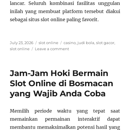
lancar. Seluruh kombinasi fasilitas unggulan
inilah yang membuat platform tersebut diakui
sebagai situs slot online paling favorit.
Posted
Categories
Tags
July 23, 2026
slot online
casino
,
judi bola
,
slot gacor
,
on
on
slot online
Leave a comment
Mengapa
Bosempire
Diakui
Jam-Jam Hoki Bermain
Sebagai
Situs
Slot Online di Bosmacan
Slot
yang Wajib Anda Coba
Online
Paling
Gacor
dan
Memilih periode waktu yang tepat saat
Paling
memainkan permainan interaktif dapat
Dicari
membantu memaksimalkan potensi hasil yang
Pemain