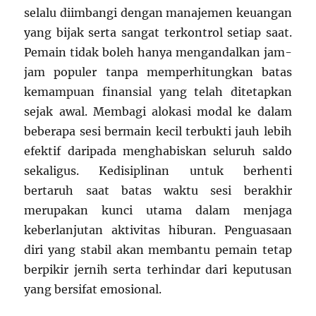
selalu diimbangi dengan manajemen keuangan
yang bijak serta sangat terkontrol setiap saat.
Pemain tidak boleh hanya mengandalkan jam-
jam populer tanpa memperhitungkan batas
kemampuan finansial yang telah ditetapkan
sejak awal. Membagi alokasi modal ke dalam
beberapa sesi bermain kecil terbukti jauh lebih
efektif daripada menghabiskan seluruh saldo
sekaligus. Kedisiplinan untuk berhenti
bertaruh saat batas waktu sesi berakhir
merupakan kunci utama dalam menjaga
keberlanjutan aktivitas hiburan. Penguasaan
diri yang stabil akan membantu pemain tetap
berpikir jernih serta terhindar dari keputusan
yang bersifat emosional.