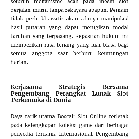
seluruh mekanisme acak pada mesin slot
berjalan murni tanpa rekayasa apapun. Pemain
tidak perlu khawatir akan adanya manipulasi
hasil putaran yang dapat merugikan modal
taruhan yang terpasang. Kepastian hukum ini
memberikan rasa tenang yang luar biasa bagi
semua anggota saat berburu keuntungan
harian.
Kerjasama Strategis Bersama
Pengembang Perangkat Lunak Slot
Terkemuka di Dunia
Daya tarik utama Boscair Slot Online terletak
pada kelengkapan koleksi game dari berbagai
penyedia ternama internasional. Pengembang