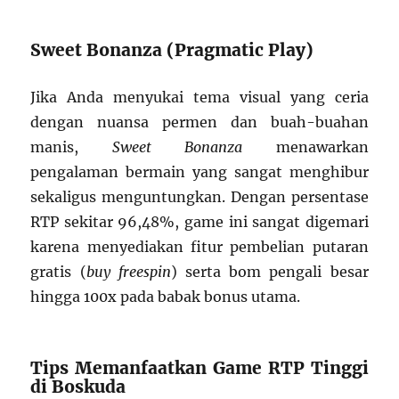
Sweet Bonanza (Pragmatic Play)
Jika Anda menyukai tema visual yang ceria
dengan nuansa permen dan buah-buahan
manis,
Sweet Bonanza
menawarkan
pengalaman bermain yang sangat menghibur
sekaligus menguntungkan. Dengan persentase
RTP sekitar 96,48%, game ini sangat digemari
karena menyediakan fitur pembelian putaran
gratis (
buy freespin
) serta bom pengali besar
hingga 100x pada babak bonus utama.
Tips Memanfaatkan Game RTP Tinggi
di Boskuda