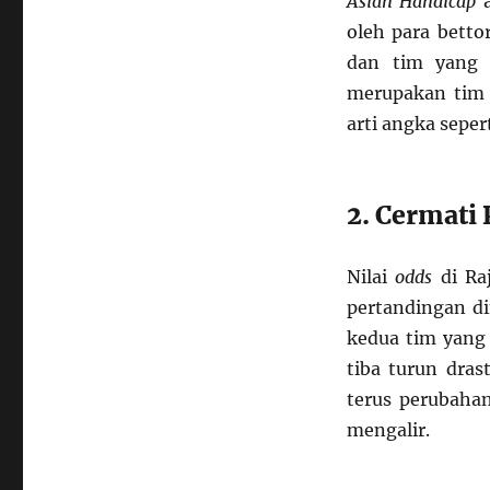
Asian Handicap
a
oleh para betto
dan tim yang 
merupakan tim 
arti angka seper
2. Cermati
Nilai
odds
di Ra
pertandingan di
kedua tim yang 
tiba turun dras
terus perubaha
mengalir.