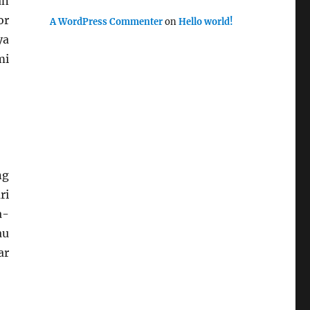
an
or
A WordPress Commenter
on
Hello world!
ya
mi
ng
ri
a-
au
ar