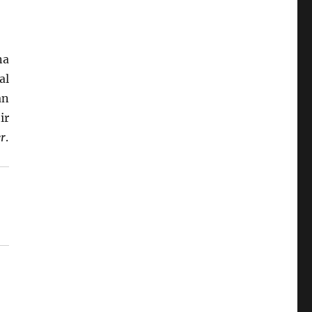
na
al
an
ir
r
.