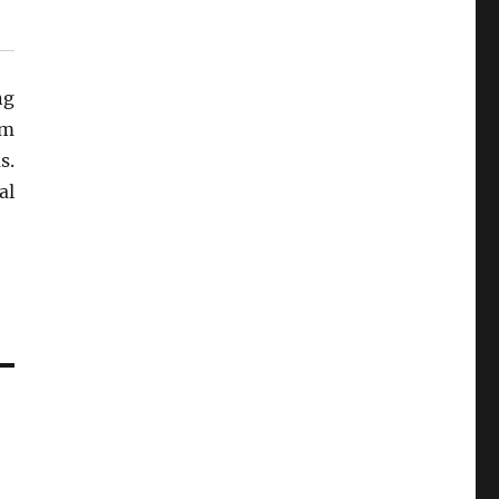
ng
am
s.
al