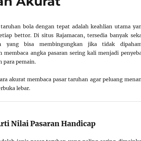
n Akurat
taruhan bola dengan tepat adalah keahlian utama ya
setiap bettor. Di situs Rajamacan, tersedia banyak seka
an yang bisa membingungkan jika tidak dipaham
m membaca angka pasaran sering kali menjadi penyeb
n para pemain.
cara akurat membaca pasar taruhan agar peluang mena
rbuka lebar.
rti Nilai Pasaran Handicap