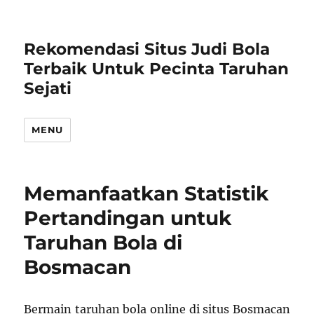
Rekomendasi Situs Judi Bola
Terbaik Untuk Pecinta Taruhan
Sejati
MENU
Memanfaatkan Statistik
Pertandingan untuk
Taruhan Bola di
Bosmacan
Bermain taruhan bola online di situs Bosmacan