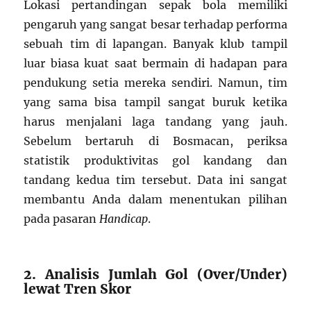
Lokasi pertandingan sepak bola memiliki
pengaruh yang sangat besar terhadap performa
sebuah tim di lapangan. Banyak klub tampil
luar biasa kuat saat bermain di hadapan para
pendukung setia mereka sendiri. Namun, tim
yang sama bisa tampil sangat buruk ketika
harus menjalani laga tandang yang jauh.
Sebelum bertaruh di Bosmacan, periksa
statistik produktivitas gol kandang dan
tandang kedua tim tersebut. Data ini sangat
membantu Anda dalam menentukan pilihan
pada pasaran
Handicap
.
2. Analisis Jumlah Gol (Over/Under)
lewat Tren Skor