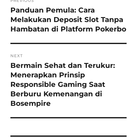
PREVIOUS
navigation
Panduan Pemula: Cara
Previous
post:
Melakukan Deposit Slot Tanpa
Hambatan di Platform Pokerbo
NEXT
Bermain Sehat dan Terukur:
Next
post:
Menerapkan Prinsip
Responsible Gaming Saat
Berburu Kemenangan di
Bosempire