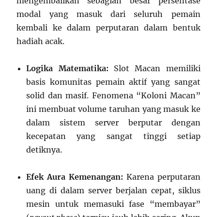
mengembalikan sebagian besar persentase
modal yang masuk dari seluruh pemain
kembali ke dalam perputaran dalam bentuk
hadiah acak.
Logika Matematika:
Slot Macan memiliki
basis komunitas pemain aktif yang sangat
solid dan masif. Fenomena “Koloni Macan”
ini membuat volume taruhan yang masuk ke
dalam sistem server berputar dengan
kecepatan yang sangat tinggi setiap
detiknya.
Efek Aura Kemenangan:
Karena perputaran
uang di dalam server berjalan cepat, siklus
mesin untuk memasuki fase “membayar”