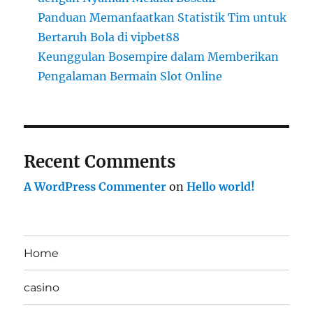
Panduan Memanfaatkan Statistik Tim untuk
Bertaruh Bola di vipbet88
Keunggulan Bosempire dalam Memberikan
Pengalaman Bermain Slot Online
Recent Comments
A WordPress Commenter
on
Hello world!
Home
casino