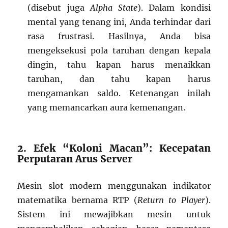
(disebut juga
Alpha State
). Dalam kondisi
mental yang tenang ini, Anda terhindar dari
rasa frustrasi. Hasilnya, Anda bisa
mengeksekusi pola taruhan dengan kepala
dingin, tahu kapan harus menaikkan
taruhan, dan tahu kapan harus
mengamankan saldo. Ketenangan inilah
yang memancarkan aura kemenangan.
2. Efek “Koloni Macan”: Kecepatan
Perputaran Arus Server
Mesin slot modern menggunakan indikator
matematika bernama RTP (
Return to Player
).
Sistem ini mewajibkan mesin untuk