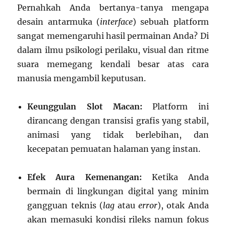
Pernahkah Anda bertanya-tanya mengapa
desain antarmuka (
interface
) sebuah platform
sangat memengaruhi hasil permainan Anda? Di
dalam ilmu psikologi perilaku, visual dan ritme
suara memegang kendali besar atas cara
manusia mengambil keputusan.
Keunggulan Slot Macan:
Platform ini
dirancang dengan transisi grafis yang stabil,
animasi yang tidak berlebihan, dan
kecepatan pemuatan halaman yang instan.
Efek Aura Kemenangan:
Ketika Anda
bermain di lingkungan digital yang minim
gangguan teknis (
lag
atau
error
), otak Anda
akan memasuki kondisi rileks namun fokus