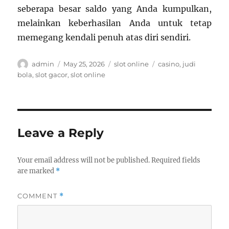
seberapa besar saldo yang Anda kumpulkan,
melainkan keberhasilan Anda untuk tetap
memegang kendali penuh atas diri sendiri.
Author
Posted
Categories
Tags
admin
May 25, 2026
slot online
casino
,
judi
on
bola
,
slot gacor
,
slot online
Leave a Reply
Your email address will not be published.
Required fields
are marked
*
COMMENT
*