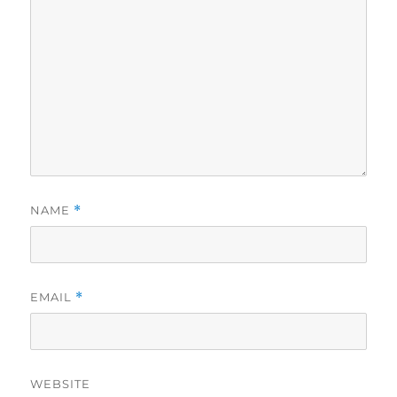
NAME
*
EMAIL
*
WEBSITE