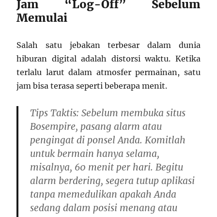
Jam “Log-Off” Sebelum
Memulai
Salah satu jebakan terbesar dalam dunia
hiburan digital adalah distorsi waktu. Ketika
terlalu larut dalam atmosfer permainan, satu
jam bisa terasa seperti beberapa menit.
Tips Taktis:
Sebelum membuka situs
Bosempire, pasang alarm atau
pengingat di ponsel Anda. Komitlah
untuk bermain hanya selama,
misalnya, 60 menit per hari. Begitu
alarm berdering, segera tutup aplikasi
tanpa memedulikan apakah Anda
sedang dalam posisi menang atau