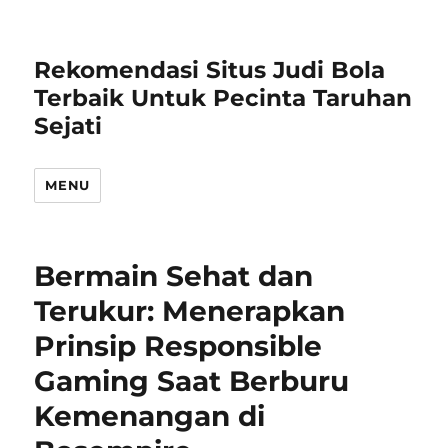
Rekomendasi Situs Judi Bola
Terbaik Untuk Pecinta Taruhan
Sejati
MENU
Bermain Sehat dan
Terukur: Menerapkan
Prinsip Responsible
Gaming Saat Berburu
Kemenangan di