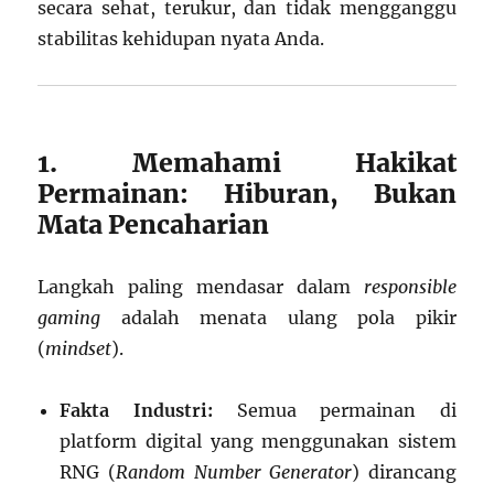
secara sehat, terukur, dan tidak mengganggu
stabilitas kehidupan nyata Anda.
1. Memahami Hakikat
Permainan: Hiburan, Bukan
Mata Pencaharian
Langkah paling mendasar dalam
responsible
gaming
adalah menata ulang pola pikir
(
mindset
).
Fakta Industri:
Semua permainan di
platform digital yang menggunakan sistem
RNG (
Random Number Generator
) dirancang