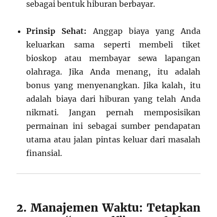
sebagai bentuk hiburan berbayar.
Prinsip Sehat:
Anggap biaya yang Anda
keluarkan sama seperti membeli tiket
bioskop atau membayar sewa lapangan
olahraga. Jika Anda menang, itu adalah
bonus yang menyenangkan. Jika kalah, itu
adalah biaya dari hiburan yang telah Anda
nikmati. Jangan pernah memposisikan
permainan ini sebagai sumber pendapatan
utama atau jalan pintas keluar dari masalah
finansial.
2. Manajemen Waktu: Tetapkan