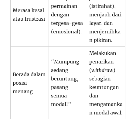
permainan
(istirahat),
Merasa kesal
dengan
menjauh dari
atau frustrasi
tergesa-gesa
layar, dan
(emosional).
menjernihka
n pikiran.
Melakukan
“Mumpung
penarikan
sedang
(
withdraw
)
Berada dalam
beruntung,
sebagian
posisi
pasang
keuntungan
menang
semua
dan
modal!”
mengamanka
n modal awal.