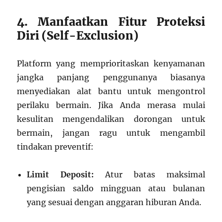
4. Manfaatkan Fitur Proteksi
Diri (Self-Exclusion)
Platform yang memprioritaskan kenyamanan
jangka panjang penggunanya biasanya
menyediakan alat bantu untuk mengontrol
perilaku bermain. Jika Anda merasa mulai
kesulitan mengendalikan dorongan untuk
bermain, jangan ragu untuk mengambil
tindakan preventif:
Limit Deposit:
Atur batas maksimal
pengisian saldo mingguan atau bulanan
yang sesuai dengan anggaran hiburan Anda.